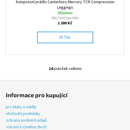
kompresní prádlo Canterbury Mercury TCR Compression
Leggings
Skladem
991,74 Kč bez DPH
1 200 Kč
DETAIL
14
položek celkem
O
v
Z
l
á
á
Informace pro kupující
d
p
a
a
pro kluby a oddíly
c
t
obchodní podmínky
í
í
ochrana osobních údajů
p
vrácení a výměna zboží
r