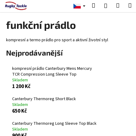
K
Přejít
Hledat
Nákup
M
Přihlášení
na
o
obsah
Zpět
Zpět
košík
š
funkční prádlo
í
C
k
o
kompresní a termo prádlo pro sport a aktivní životní styl
p
Nejprodávanější
o
t
kompresní prádlo Canterbury Mens Mercury
ř
TCR Compression Long Sleeve Top
e
Skladem
1 200 Kč
b
u
Canterbury Thermoreg Short Black
j
Skladem
650 Kč
e
t
Canterbury Thermoreg Long Sleeve Top Black
e
Skladem
n
900 Kč