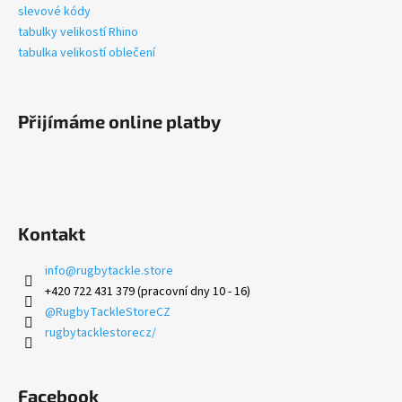
slevové kódy
v
tabulky velikostí Rhino
k
tabulka velikostí oblečení
y
v
ý
p
Přijímáme online platby
i
s
u
Kontakt
info
@
rugbytackle.store
+420 722 431 379 (pracovní dny 10 - 16)
@RugbyTackleStoreCZ
rugbytacklestorecz/
Facebook