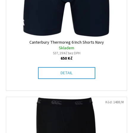
Canterbury Thermoreg 6 Inch Shorts Navy
Skladem
537,19 Kč bez DPH
650 Kč
DETAIL
Kód:
1488/M