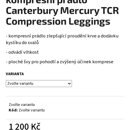
je
a
0,0
Canterbury Mercury TCR
z
j
5
Compression Leggings
í
hvězdiček.
t
- kompresní prádlo zlepšující proudění krve a dodávku
?
kyslíku do svalů
- odvádí vlhkost
- ploché švy pro pohodlí a zvýšený účinek komprese
HLEDAT
VARIANTA
D
o
Zvolte variantu
p
Kód:
Zvolte variantu
o
r
1 200 Kč
u