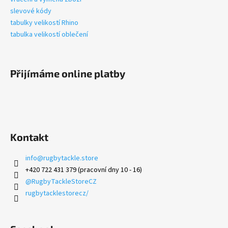
slevové kódy
tabulky velikostí Rhino
tabulka velikostí oblečení
Přijímáme online platby
Kontakt
info
@
rugbytackle.store
+420 722 431 379 (pracovní dny 10 - 16)
@RugbyTackleStoreCZ
rugbytacklestorecz/