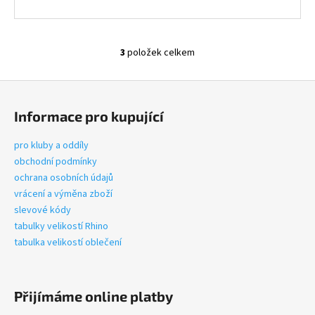
3
položek celkem
O
v
Z
l
á
á
Informace pro kupující
d
p
a
a
pro kluby a oddíly
c
t
obchodní podmínky
í
í
ochrana osobních údajů
p
vrácení a výměna zboží
r
slevové kódy
v
tabulky velikostí Rhino
k
tabulka velikostí oblečení
y
v
ý
p
Přijímáme online platby
i