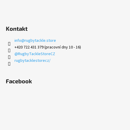
s
u
Kontakt
info
@
rugbytackle.store
+420 722 431 379 (pracovní dny 10 - 16)
@RugbyTackleStoreCZ
rugbytacklestorecz/
Facebook