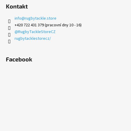
č
Kontakt
u
j
info
@
rugbytackle.store
e
+420 722 431 379 (pracovní dny 10 - 16)
m
@RugbyTackleStoreCZ
e
rugbytacklestorecz/
BUNDA
CANTERBURY
Facebook
RCS
CLUB
CONTACT
TOP
SENIOR
1
100
Kč