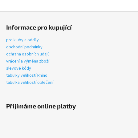
a
Z
j
á
í
Informace pro kupující
p
t
a
?
pro kluby a oddíly
t
obchodní podmínky
í
ochrana osobních údajů
vrácení a výměna zboží
slevové kódy
HLEDAT
tabulky velikostí Rhino
tabulka velikostí oblečení
D
o
Přijímáme online platby
p
o
r
u