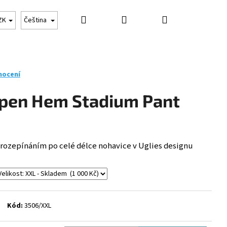
Hledat
Přihlášení
Nákupní
BURY
CHRÁNIČE
OSTATNÍ
KLUBOVÉ OBLE
ZK
Čeština
košík
nocení
pen Hem Stadium Pant
 rozepínáním po celé délce nohavice v Uglies designu
Následující
Kód:
3506/XXL