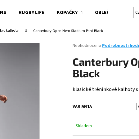
ONS
RUGBY LIFE
KOPAČKY
OBLEČENÍ CANTER
C
áky, kalhoty
Canterbury Open Hem Stadium Pant Black
Co potřebujete najít?
Průměrné
Neohodnoceno
Podrobnosti hod
hodnocení
produktu
HLEDAT
Canterbury O
je
0,0
Black
z
5
Doporučujeme
hvězdiček.
klasické tréninkové kalhoty s
VARIANTA
Skladem