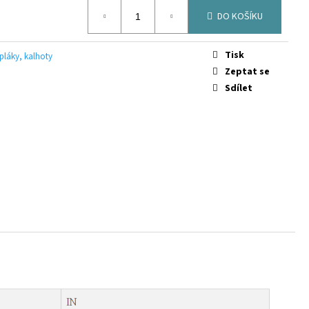
 SOCK BLACK
DO KOŠÍKU
Tisk
epláky, kalhoty
Zeptat se
Sdílet