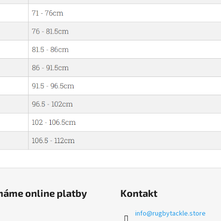
máme online platby
Kontakt
info
@
rugbytackle.store