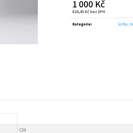
1 000 Kč
CANTERBURY ADVANTAGE 2.0 SHORT JUNIOR
CANTERBURY CLUB
BLACK
300 Kč
826,45 Kč bez DPH
550 Kč
Měrná
cena:
Kategorie
:
šortky, t