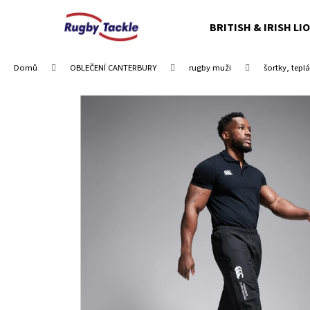
K
Přejít
na
o
BRITISH & IRISH LI
obsah
Zpět
Zpět
š
do
do
í
Domů
OBLEČENÍ CANTERBURY
rugby muži
šortky, tepl
obchodu
obchodu
k