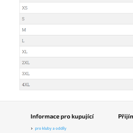
Z
á
Informace pro kupující
Přijí
p
a
pro kluby a oddíly