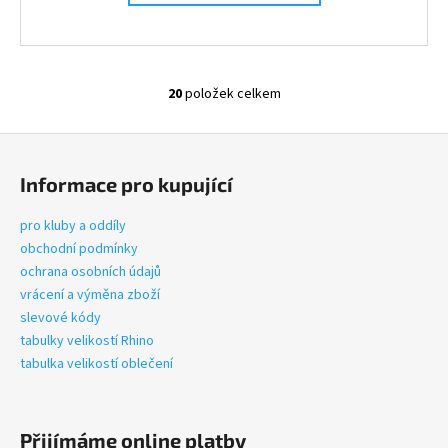
20
položek celkem
O
v
Z
l
á
á
Informace pro kupující
d
p
a
a
pro kluby a oddíly
c
t
obchodní podmínky
í
í
ochrana osobních údajů
p
vrácení a výměna zboží
r
slevové kódy
v
tabulky velikostí Rhino
k
tabulka velikostí oblečení
y
v
ý
p
Přijímáme online platby