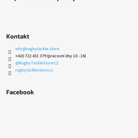
i
s
u
Kontakt
info
@
rugbytackle.store
+420 722 431 379 (pracovní dny 10 - 16)
@RugbyTackleStoreCZ
rugbytacklestorecz/
Facebook