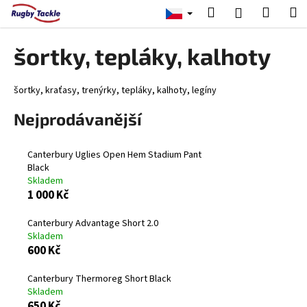
K
Přejít
Hledat
Nákup
M
Přihlášení
na
o
obsah
Zpět
Zpět
košík
š
šortky, tepláky, kalhoty
í
C
k
o
šortky, kraťasy, trenýrky, tepláky, kalhoty, legíny
p
Nejprodávanější
o
t
Canterbury Uglies Open Hem Stadium Pant
ř
Black
e
Skladem
1 000 Kč
b
u
Canterbury Advantage Short 2.0
j
Skladem
600 Kč
e
t
Canterbury Thermoreg Short Black
e
Skladem
n
650 Kč