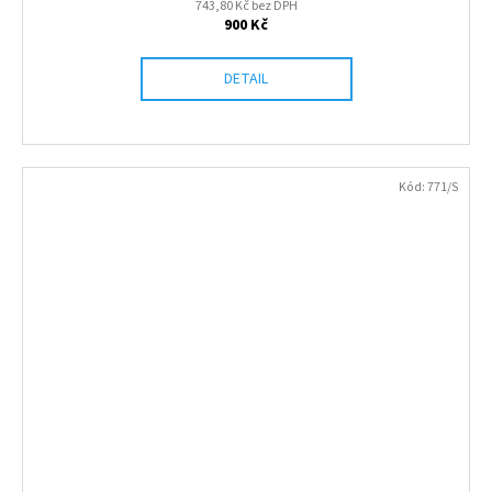
743,80 Kč bez DPH
900 Kč
DETAIL
Kód:
771/S