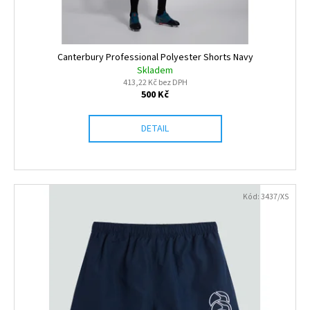
u
č
u
k
j
t
e
ů
Canterbury Professional Polyester Shorts Navy
m
Skladem
e
413,22 Kč bez DPH
500 Kč
CANTERBURY
DETAIL
RCS
STRETCH
TAPERED
POLYKNIT
PANT
900
Kód:
3437/XS
Kč