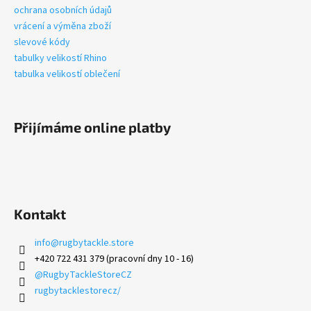
í
ochrana osobních údajů
vrácení a výměna zboží
slevové kódy
tabulky velikostí Rhino
tabulka velikostí oblečení
Přijímáme online platby
Kontakt
info
@
rugbytackle.store
+420 722 431 379 (pracovní dny 10 - 16)
@RugbyTackleStoreCZ
rugbytacklestorecz/