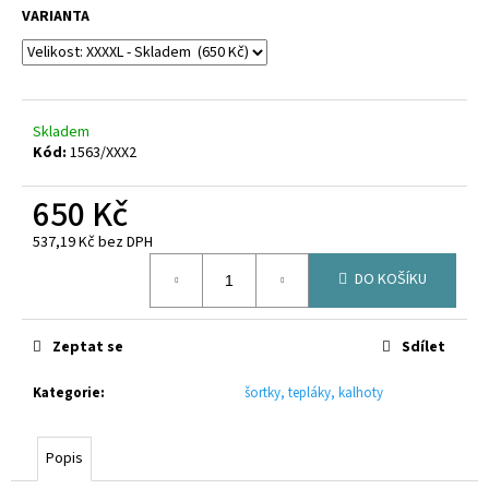
č
VARIANTA
u
j
e
m
e
Skladem
Kód:
1563/XXX2
TRÉNINKOVÝ
650 Kč
DRES
CCC
JUNIOR
537,19 Kč bez DPH
CLUB
Měrná
JERSEY
DO KOŠÍKU
cena:
750
Kč
Zeptat se
Sdílet
Kategorie
:
šortky, tepláky, kalhoty
Popis