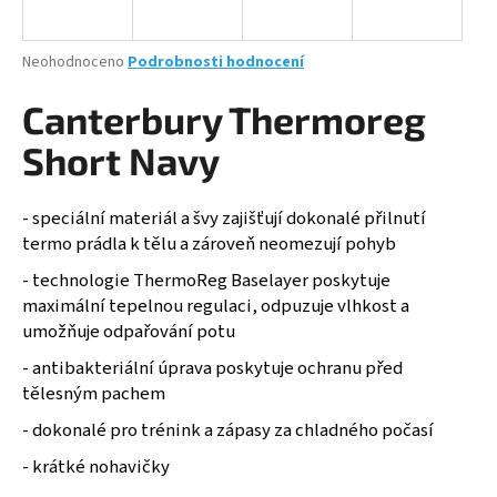
a
j
Průměrné
Neohodnoceno
Podrobnosti hodnocení
í
hodnocení
produktu
Canterbury Thermoreg
t
je
?
0,0
Short Navy
z
5
hvězdiček.
- speciální materiál a švy zajišťují dokonalé přilnutí
termo prádla k tělu a zároveň neomezují pohyb
HLEDAT
- technologie ThermoReg Baselayer poskytuje
maximální tepelnou regulaci, odpuzuje vlhkost a
umožňuje odpařování potu
D
- antibakteriální úprava poskytuje ochranu před
o
tělesným pachem
p
o
- dokonalé pro trénink a zápasy za chladného počasí
r
- krátké nohavičky
u