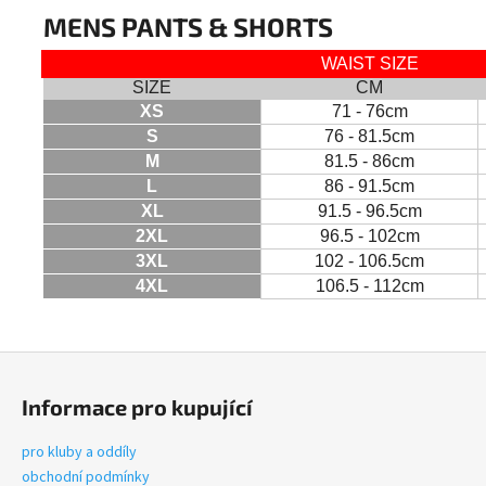
MENS PANTS & SHORTS
WAIST SIZE
SIZE
CM
XS
71 - 76cm
S
76 - 81.5cm
M
81.5 - 86cm
L
86 - 91.5cm
XL
91.5 - 96.5cm
2XL
96.5 - 102cm
3XL
102 - 106.5cm
4XL
106.5 - 112cm
Z
á
Informace pro kupující
p
a
pro kluby a oddíly
t
obchodní podmínky