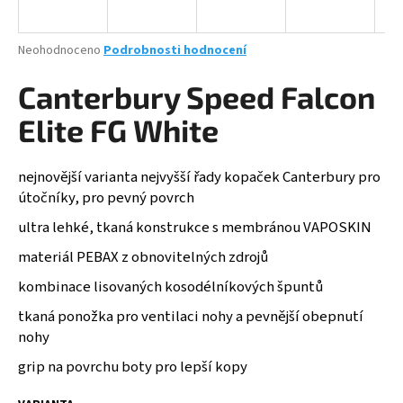
a
j
Průměrné
Neohodnoceno
Podrobnosti hodnocení
í
hodnocení
produktu
Canterbury Speed Falcon
t
je
?
0,0
Elite FG White
z
5
hvězdiček.
nejnovější varianta nejvyšší řady kopaček Canterbury pro
útočníky, pro pevný povrch
HLEDAT
ultra lehké, tkaná konstrukce s membránou VAPOSKIN
materiál PEBAX z obnovitelných zdrojů
kombinace lisovaných kosodélníkových špuntů
D
o
tkaná ponožka pro ventilaci nohy a pevnější obepnutí
p
nohy
o
r
grip na povrchu boty pro lepší kopy
u