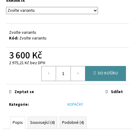
č
VARIANTA
u
j
e
m
Zvolte variantu
e
Kód:
Zvolte variantu
CANTERBURY
3 600 Kč
CLUB
HOOPED
2 975,21 Kč bez DPH
SOCK
Měrná
BLACK
DO KOŠÍKU
cena:
-
WHITE
300
Zeptat se
Sdílet
Kč
Kategorie
:
KOPAČKY
Popis
Související (4)
Podobné (4)