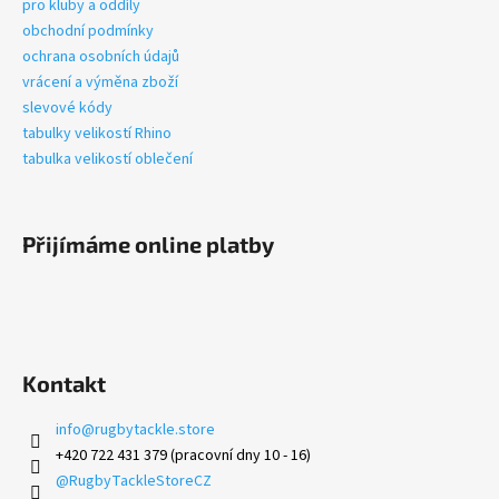
a
pro kluby a oddíly
t
obchodní podmínky
í
ochrana osobních údajů
vrácení a výměna zboží
slevové kódy
tabulky velikostí Rhino
tabulka velikostí oblečení
Přijímáme online platby
Kontakt
info
@
rugbytackle.store
+420 722 431 379 (pracovní dny 10 - 16)
@RugbyTackleStoreCZ