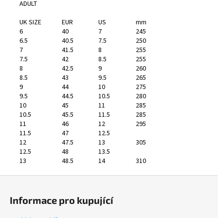
ADULT
UK SIZE
EUR
US
mm
6
40
7
245
6.5
40.5
7.5
250
7
41.5
8
255
7.5
42
8.5
255
8
42.5
9
260
8.5
43
9.5
265
9
44
10
275
9.5
44.5
10.5
280
10
45
11
285
10.5
45.5
11.5
285
11
46
12
295
11.5
47
12.5
12
47.5
13
305
12.5
48
13.5
13
48.5
14
310
Z
á
Informace pro kupující
p