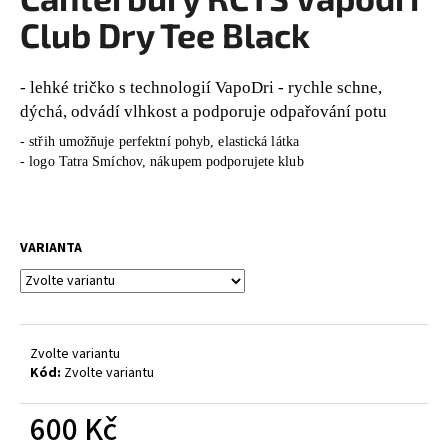
je
a
0,0
Club Dry Tee Black
z
j
5
í
hvězdiček.
- lehké tričko s technologií VapoDri - rychle schne,
t
dýchá, odvádí vlhkost a podporuje odpařování potu
?
- střih umožňuje perfektní pohyb, elastická látka
- logo Tatra Smíchov, nákupem podporujete klub
HLEDAT
VARIANTA
D
o
Zvolte variantu
p
Kód:
Zvolte variantu
o
r
600 Kč
u