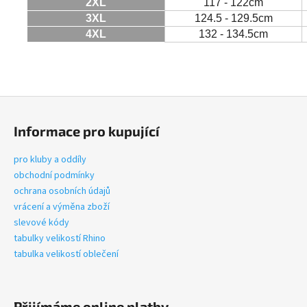
2XL
117 - 122cm
3XL
124.5 - 129.5cm
4XL
132 - 134.5cm
Z
á
Informace pro kupující
p
a
pro kluby a oddíly
t
obchodní podmínky
í
ochrana osobních údajů
vrácení a výměna zboží
slevové kódy
tabulky velikostí Rhino
tabulka velikostí oblečení
Přijímáme online platby