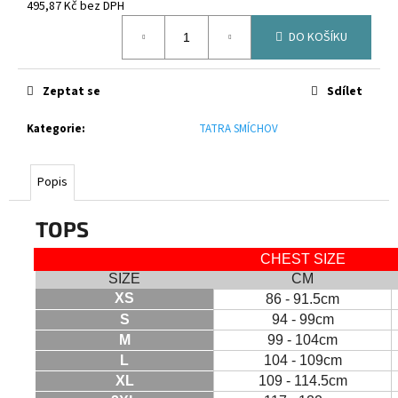
č
495,87 Kč bez DPH
u
Měrná
DO KOŠÍKU
cena:
j
e
m
Zeptat se
Sdílet
e
Kategorie
:
TATRA SMÍCHOV
CANTERBURY
RCTS
ADVANTAGE
Popis
SHORT
2.0
TOPS
2024
600
CHEST SIZE
Kč
SIZE
CM
XS
86 - 91.5cm
S
94 - 99cm
M
99 - 104cm
L
104 - 109cm
XL
109 - 114.5cm