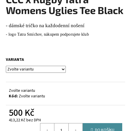
je
a
0,0
Womens Uglies Tee Black
z
j
5
í
hvězdiček.
- dámské tričko na každodenní nošení
t
- logo Tatra Smíchov, nákupem podporujete klub
?
VARIANTA
HLEDAT
Zvolte variantu
D
Kód:
Zvolte variantu
o
p
500 Kč
o
r
413,22 Kč bez DPH
u
Měrná
DO KOŠÍKU
cena: