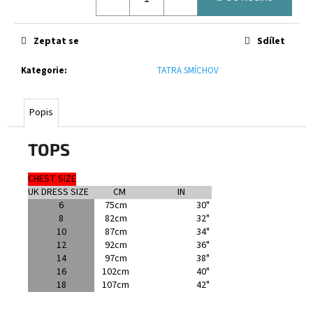
č
u
j
Zeptat se
Sdílet
e
m
Kategorie
:
TATRA SMÍCHOV
e
Popis
CANTERBURY
PHOENIX
2.0
TOPS
ELITE
SG
BLACK
CHEST SIZE
UK DRESS SIZE
CM
IN
3
6
75cm
30"
600
8
82cm
32"
Kč
10
87cm
34"
12
92cm
36"
14
97cm
38"
16
102cm
40"
18
107cm
42"