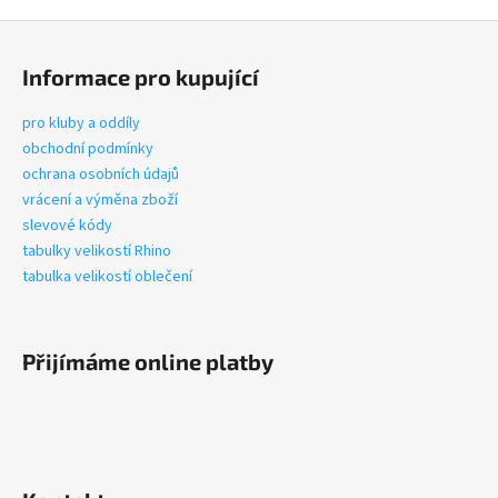
Z
á
Informace pro kupující
p
a
pro kluby a oddíly
t
obchodní podmínky
í
ochrana osobních údajů
vrácení a výměna zboží
slevové kódy
tabulky velikostí Rhino
tabulka velikostí oblečení
Přijímáme online platby