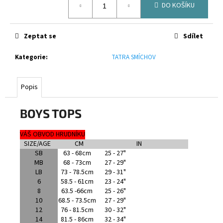
č
DO KOŠÍKU
cena:
u
j
e
Zeptat se
Sdílet
m
e
Kategorie
:
TATRA SMÍCHOV
CANTERBURY
Popis
RCTS
ADVANTAGE
SHORT
BOYS TOPS
2.0
2024
VÁŠ OBVOD HRUDNÍKU
600
SIZE/AGE
CM
IN
Kč
SB
63 - 68cm
25 - 27"
MB
68 - 73cm
27 - 29"
LB
73 - 78.5cm
29 - 31"
6
58.5 - 61cm
23 - 24"
8
63.5 -66cm
25 - 26"
10
68.5 - 73.5cm
27 - 29"
12
76 - 81.5cm
30 - 32"
14
81.5 - 86cm
32 - 34"