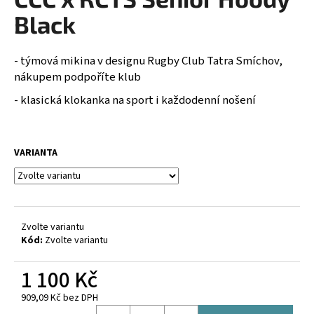
je
a
0,0
Black
z
j
5
í
hvězdiček.
- týmová mikina v designu Rugby Club Tatra Smíchov,
t
nákupem podpoříte klub
?
- klasická klokanka na sport i každodenní nošení
VARIANTA
HLEDAT
D
Zvolte variantu
o
Kód:
Zvolte variantu
p
o
1 100 Kč
r
909,09 Kč bez DPH
u
Měrná