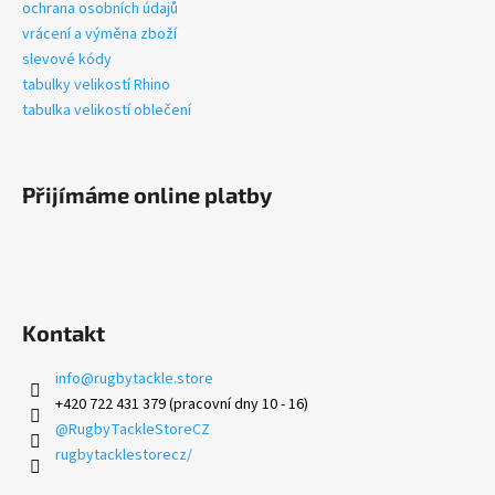
í
ochrana osobních údajů
vrácení a výměna zboží
slevové kódy
tabulky velikostí Rhino
tabulka velikostí oblečení
Přijímáme online platby
Kontakt
info
@
rugbytackle.store
+420 722 431 379 (pracovní dny 10 - 16)
@RugbyTackleStoreCZ
rugbytacklestorecz/