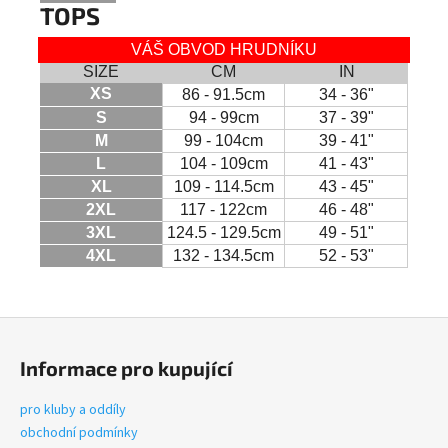
TOPS
VÁŠ OBVOD HRUDNÍKU
SIZE
CM
IN
XS
86 - 91.5cm
34 - 36"
S
94 - 99cm
37 - 39"
M
99 - 104cm
39 - 41"
L
104 - 109cm
41 - 43"
XL
109 - 114.5cm
43 - 45"
2XL
117 - 122cm
46 - 48"
3XL
124.5 - 129.5cm
49 - 51"
4XL
132 - 134.5cm
52 - 53"
Z
á
Informace pro kupující
p
a
pro kluby a oddíly
t
obchodní podmínky