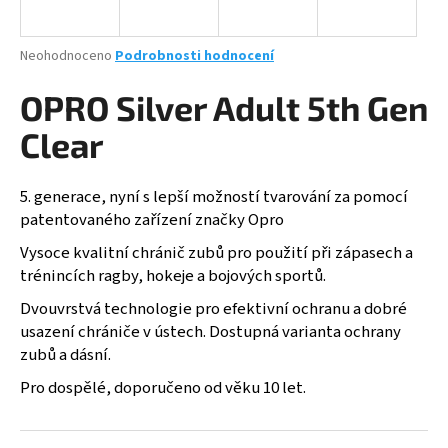
a
j
Průměrné
Neohodnoceno
Podrobnosti hodnocení
í
hodnocení
produktu
OPRO Silver Adult 5th Gen
t
je
?
0,0
Clear
z
5
hvězdiček.
5. generace,
nyní s lepší možností tvarování za pomocí
patentovaného zařízení značky Opro
HLEDAT
Vysoce kvalitní chránič zubů pro použití při zápasech a
trénincích ragby, hokeje a bojových sportů.
Dvouvrstvá technologie pro efektivní ochranu a dobré
D
usazení chrániče v ústech. Dostupná varianta ochrany
o
zubů a dásní.
p
o
Pro dospělé, doporučeno od věku 10 let.
r
u