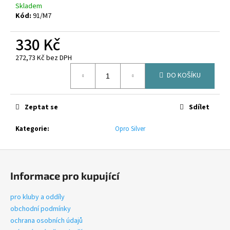
č
Skladem
u
Kód:
91/M7
j
e
330 Kč
m
e
272,73 Kč bez DPH
Měrná
DO KOŠÍKU
cena:
CANTERBURY
RCTS
ADVANTAGE
Zeptat se
Sdílet
SHORT
2.0
Kategorie
:
Opro Silver
2024
600
Z
Kč
á
Informace pro kupující
p
a
pro kluby a oddíly
t
obchodní podmínky
í
ochrana osobních údajů