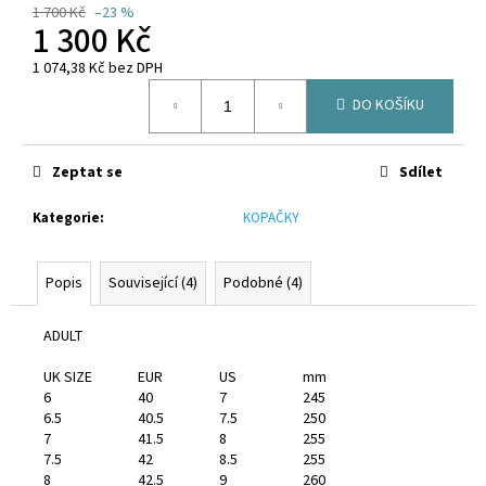
č
1 700 Kč
–23 %
u
1 300 Kč
j
1 074,38 Kč bez DPH
e
Měrná
m
DO KOŠÍKU
cena:
e
Zeptat se
Sdílet
CANTERBURY
CLUB
Kategorie
:
KOPAČKY
CONTACT
TOP
JUNIOR
BLACK
Popis
Související (4)
Podobné (4)
950
Kč
ADULT
UK SIZE
EUR
US
mm
6
40
7
245
6.5
40.5
7.5
250
7
41.5
8
255
7.5
42
8.5
255
8
42.5
9
260