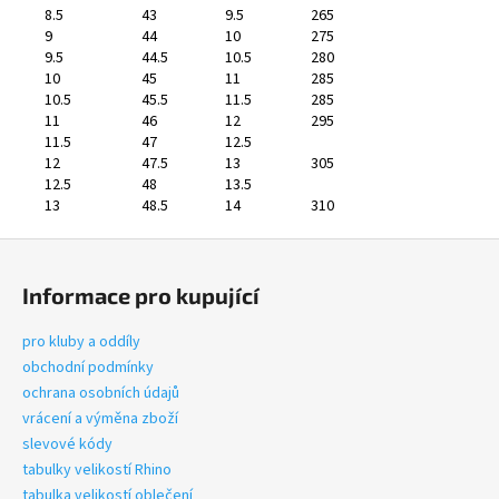
8.5
43
9.5
265
9
44
10
275
9.5
44.5
10.5
280
10
45
11
285
10.5
45.5
11.5
285
11
46
12
295
11.5
47
12.5
12
47.5
13
305
12.5
48
13.5
13
48.5
14
310
Z
á
Informace pro kupující
p
a
pro kluby a oddíly
t
obchodní podmínky
í
ochrana osobních údajů
vrácení a výměna zboží
slevové kódy
tabulky velikostí Rhino
tabulka velikostí oblečení