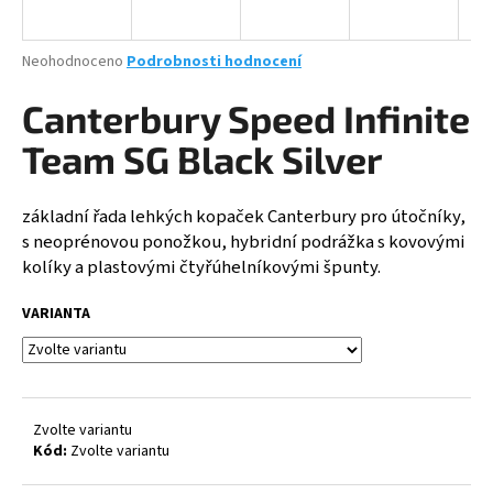
a
j
Průměrné
Neohodnoceno
Podrobnosti hodnocení
í
hodnocení
produktu
Canterbury Speed Infinite
t
je
?
0,0
Team SG Black Silver
z
5
hvězdiček.
základní řada lehkých kopaček Canterbury pro útočníky,
s neoprénovou ponožkou, hybridní podrážka s kovovými
HLEDAT
kolíky a plastovými čtyřúhelníkovými špunty.
VARIANTA
D
o
p
o
Zvolte variantu
r
Kód:
Zvolte variantu
u