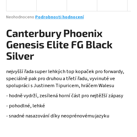
a
j
Průměrné
Neohodnoceno
Podrobnosti hodnocení
í
hodnocení
produktu
Canterbury Phoenix
t
je
?
0,0
Genesis Elite FG Black
z
5
Silver
hvězdiček.
nejvyšší řada super lehkých top kopaček pro forwardy,
HLEDAT
speciálně pak pro druhou a třetí řadu, vyvinuté ve
spolupráci s Justinem Tipuricem, hráčem Walesu
- hodně vydrží, zesílená horní část pro nejtěžší zápasy
D
o
- pohodlné, lehké
p
- snadné nasazování díky neoprénovému jazyku
o
r
u