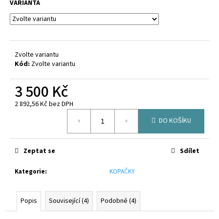
č
VARIANTA
u
j
e
m
e
Zvolte variantu
Kód:
Zvolte variantu
CANTERBURY
3 500 Kč
CLUB
QUARTER
2 892,56 Kč bez DPH
ZIP
Měrná
MID-
DO KOŠÍKU
cena:
LAYER
JUNIOR
900
Zeptat se
Sdílet
Kč
Kategorie
:
KOPAČKY
Popis
Související (4)
Podobné (4)