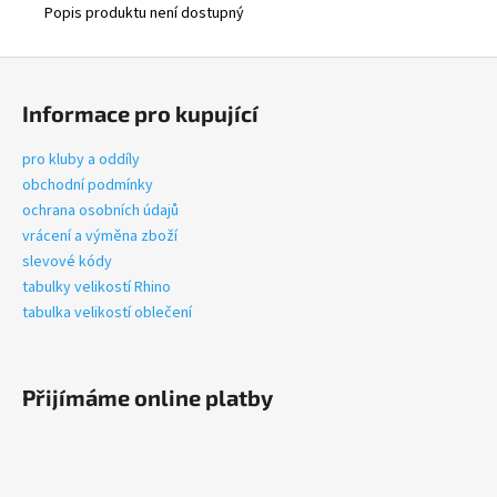
Popis produktu není dostupný
Z
á
Informace pro kupující
p
a
pro kluby a oddíly
t
obchodní podmínky
í
ochrana osobních údajů
vrácení a výměna zboží
slevové kódy
tabulky velikostí Rhino
tabulka velikostí oblečení
Přijímáme online platby