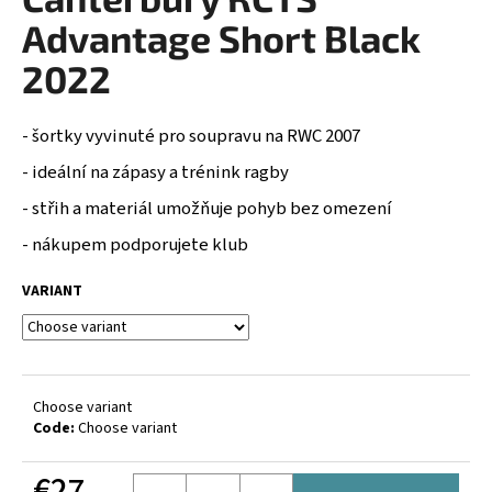
rating
i
is
Advantage Short Black
0,0
n
out
2022
g
of
5
f
stars.
- šortky vyvinuté pro soupravu na RWC 2007
o
r
- ideální na zápasy a trénink ragby
?
- střih a materiál umožňuje pohyb bez omezení
- nákupem podporujete klub
VARIANT
SEARCH
W
Choose variant
Code:
Choose variant
e
r
€27
e