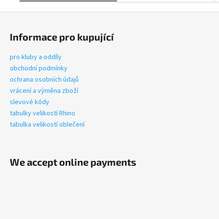
F
o
Informace pro kupující
o
t
pro kluby a oddíly
e
obchodní podmínky
r
ochrana osobních údajů
vrácení a výměna zboží
slevové kódy
tabulky velikostí Rhino
tabulka velikostí oblečení
We accept online payments