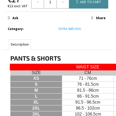
ADD TO CART
c
€22 excl. VAT
o
Measure
m
price:
Ask
Share
m
e
Category
:
TATRA SMÍCHOV
n
d
Description
CANTERBURY
RCTS
PANTS & SHORTS
ADVANTAGE
SHORT
WAIST SIZE
2.0
SIZE
CM
€27
XS
71 - 76cm
S
76 - 81.5cm
M
81.5 - 86cm
L
86 - 91.5cm
XL
91.5 - 96.5cm
2XL
96.5 - 102cm
3XL
102 - 106.5cm