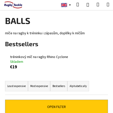
C
Skip
Search
Shopp
M
Login
to
a
content
Back
Back
cart
r
BALLS
t
W
h
míče na ragby k tréninku i zápasům, doplňky k míčům
a
Bestsellers
t
a
tréninkový míč na ragby Rhino Cyclone
r
Skladem
e
€19
y
o
P
u
r
Least expensive
Most expensive
Bestsellers
Alphabetically
l
o
o
d
o
u
OPEN FILTER
k