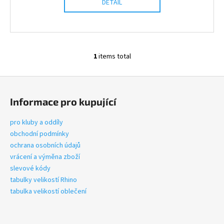
DETAIL
c
o
m
m
e
1
items total
n
L
d
i
F
s
o
t
CANTERBURY
Informace pro kupující
i
o
RCS
n
STRETCH
t
pro kluby a oddíly
TAPERED
g
e
obchodní podmínky
POLYKNIT
c
PANT
r
ochrana osobních údajů
o
€41
vrácení a výměna zboží
n
slevové kódy
t
tabulky velikostí Rhino
r
tabulka velikostí oblečení
o
l
s