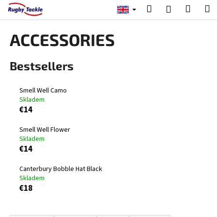
C
Skip
Search
Shopp
M
Login
to
a
content
Back
Back
cart
r
ACCESSORIES
t
W
Bestsellers
h
a
t
Smell Well Camo
Skladem
a
€14
r
e
Smell Well Flower
y
Skladem
€14
o
u
Canterbury Bobble Hat Black
l
Skladem
€18
o
o
P
k