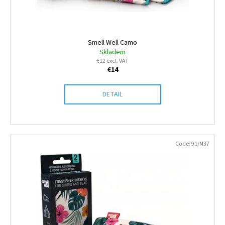
Smell Well Camo
Skladem
€12 excl. VAT
€14
DETAIL
Code:
91/M37