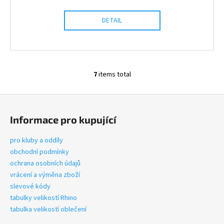
DETAIL
7
items total
L
i
F
s
o
t
Informace pro kupující
i
o
n
t
pro kluby a oddíly
g
e
obchodní podmínky
c
r
ochrana osobních údajů
o
vrácení a výměna zboží
n
slevové kódy
t
tabulky velikostí Rhino
r
tabulka velikostí oblečení
o
l