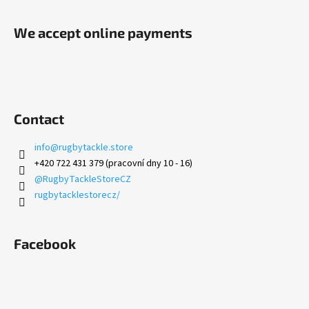
s
We accept online payments
Contact
info
@
rugbytackle.store
+420 722 431 379 (pracovní dny 10 - 16)
@RugbyTackleStoreCZ
rugbytacklestorecz/
Facebook