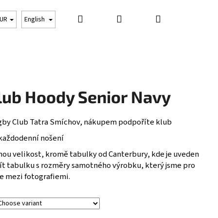
Search
Login
Shopping
CLOTHING
PROTECTION
OTHER THINGS
UR
English
cart
lub Hoody Senior Navy
ugby Club Tatra Smíchov, nákupem podpoříte klub
i každodenní nošení
nou velikost, kromě tabulky od Canterbury, kde je uveden
t tabulku s rozměry samotného výrobku, který jsme pro
e mezi fotografiemi.
Next