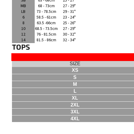
SB
63 - 68cm
25 - 27"
MB
68 - 73cm
27 - 29"
LB
73 - 78.5cm
29 - 31"
6
58.5 - 61cm
23 - 24"
8
63.5 -66cm
25 - 26"
10
68.5 - 73.5cm
27 - 29"
12
76 - 81.5cm
30 - 32"
14
81.5 - 86cm
32 - 34"
TOPS
SIZE
XS
S
M
L
XL
2XL
3XL
4XL