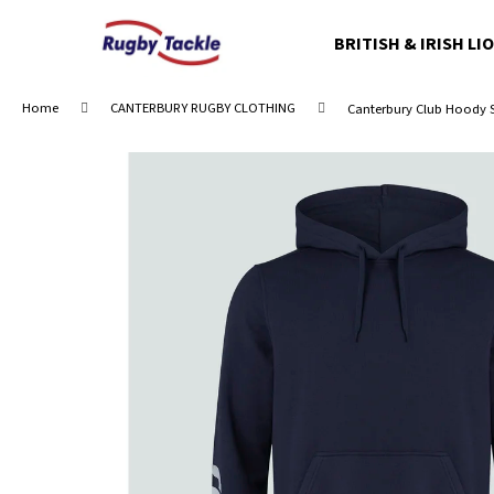
C
Skip
to
a
BRITISH & IRISH LI
content
Back
Back
r
shopping
shopping
t
Home
CANTERBURY RUGBY CLOTHING
Canterbury Club Hoody 