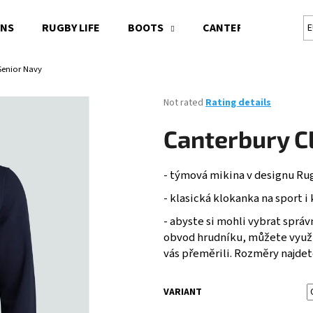
ONS
RUGBY LIFE
BOOTS
CANTERBURY RUGBY 
E
Senior Navy
What are you looking for?
The
Not rated
Rating details
average
product
SEARCH
Canterbury C
rating
is
0,0
- týmová mikina v designu R
out
We recommend
of
- klasická klokanka na sport 
5
-
abyste si mohli vybrat správ
stars.
obvod hrudníku, můžete využí
vás přeměrili. Rozměry najdet
VARIANT