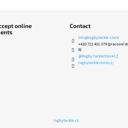
cept online
Contact
ents
info
@
rugbytackle.store
+420 722 431 379 (pracovní dn
6)
@RugbyTackleStoreCZ
rugbytacklestorecz/
rugbytackle.cz