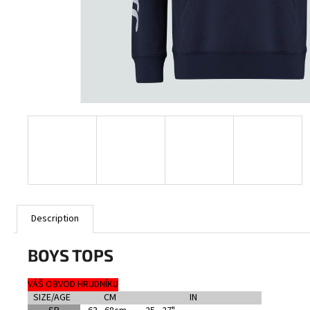
CANTERBURY RCTS ADVANTAGE SHORT 2.0
€27
Description
BOYS TOPS
VÁŠ OBVOD HRUDNÍKU
SIZE/AGE
CM
IN