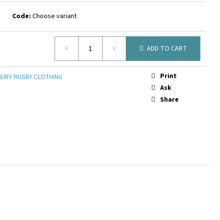
 SOCK BLACK
Code:
Choose variant
ADD TO CART
Print
URY RUGBY CLOTHING
Ask
Share