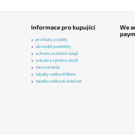
F
o
Informace pro kupující
We ac
o
paym
t
pro kluby a oddíly
e
obchodní podmínky
r
ochrana osobních údajů
vrácení a výměna zboží
slevové kódy
tabulky velikostí Rhino
tabulka velikostí oblečení