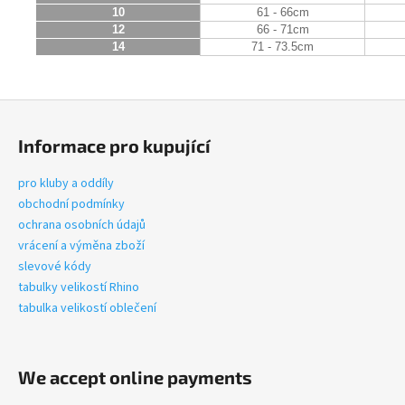
10
61 - 66cm
12
66 - 71cm
14
71 - 73.5cm
F
o
Informace pro kupující
o
t
pro kluby a oddíly
e
obchodní podmínky
r
ochrana osobních údajů
vrácení a výměna zboží
slevové kódy
tabulky velikostí Rhino
tabulka velikostí oblečení
We accept online payments