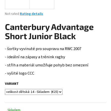
i
n
The
Not rated
Rating details
g
average
product
Canterbury Advantage
f
rating
o
is
Short Junior Black
0,0
r
out
?
of
- šortky vyvinuté pro soupravu na RWC 2007
5
stars.
- ideální na zápasy a trénink ragby
- střih a materiál umožňuje pohyb bez omezení
SEARCH
- vyšité logo CCC
VARIANT
W
e
r
e
Skladem