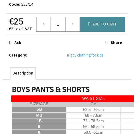
c
Code:
555/14
o
m
€25
m
ADD TO CART
€21 excl. VAT
e
Measure
n
price:
d
Ask
Share
Category
:
rugby clothing for kids
CANTERBURY
CLUB
CONTACT
Description
TOP
JUNIOR
BLACK
BOYS PANTS & SHORTS
€43
WAIST SIZE
SIZE/AGE
CM
SB
63.5 - 68cm
MB
68 - 73cm
LB
73 - 78.5cm
6
56 - 58.5cm
8
58.5 -61cm