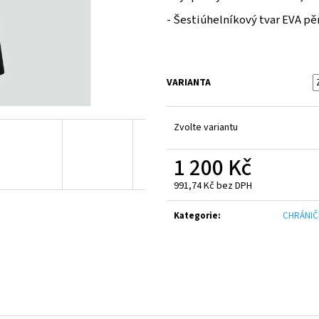
CANTERBURY ADVANTAGE 2.0 SHORT JUNIOR
CANTERBURY CLUB
BLACK
- Šestiúhelníkový tvar EVA pěn
300 Kč
550 Kč
VARIANTA
Zvolte variantu
1 200 Kč
991,74 Kč bez DPH
Měrná
cena:
Kategorie
:
CHRÁNIČ